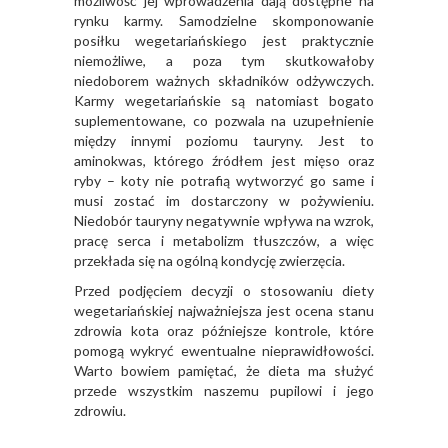
możliwość jej wprowadzenia dają dostępne na
rynku karmy. Samodzielne skomponowanie
posiłku wegetariańskiego jest praktycznie
niemożliwe, a poza tym skutkowałoby
niedoborem ważnych składników odżywczych.
Karmy wegetariańskie są natomiast bogato
suplementowane, co pozwala na uzupełnienie
między innymi poziomu tauryny. Jest to
aminokwas, którego źródłem jest mięso oraz
ryby – koty nie potrafią wytworzyć go same i
musi zostać im dostarczony w pożywieniu.
Niedobór tauryny negatywnie wpływa na wzrok,
pracę serca i metabolizm tłuszczów, a więc
przekłada się na ogólną kondycję zwierzęcia.
Przed podjęciem decyzji o stosowaniu diety
wegetariańskiej najważniejsza jest ocena stanu
zdrowia kota oraz późniejsze kontrole, które
pomogą wykryć ewentualne nieprawidłowości.
Warto bowiem pamiętać, że dieta ma służyć
przede wszystkim naszemu pupilowi i jego
zdrowiu.