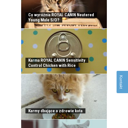
Co wyróżnia ROYAL CANIN Neutered
OPIEKA NAD KOTEM
Young Male S/O?
PODCZAS
NIEOBECNOŚCI W
DOMU
Karma ROYAL CANIN Sensitivity
Control Chicken with Rice
KLESZCZE U KOTÓW
Kontakt
Karmy dbające o zdrowie kota
ZATRUCIA U KOTÓW