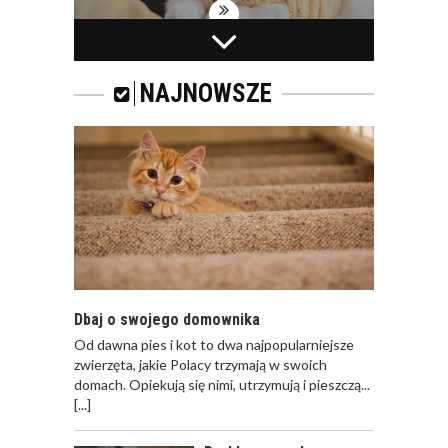
WAKACYJNY WYJAZD
I KOT
NAJNOWSZE
ROYAL CANIN FIBRE
RESPONSE – KARMA
DLA KOTÓW
DOROSŁYCH Z
TENDENCJĄ DO
ZAPARĆ
Dbaj o swojego domownika
Od dawna pies i kot to dwa najpopularniejsze
zwierzęta, jakie Polacy trzymają w swoich
OPIEKA NAD KOTEM
domach. Opiekują się nimi, utrzymują i pieszczą...
PODCZAS
[...]
NIEOBECNOŚCI W
DOMU