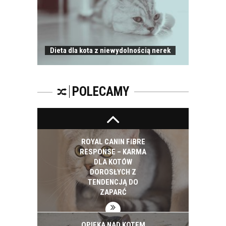
Dieta dla kota z niewydolnością nerek
WAKACYJNY WYJAZD
I KOT
POLECAMY
ROYAL CANIN FIBRE
RESPONSE – KARMA
DLA KOTÓW
DOROSŁYCH Z
TENDENCJĄ DO
ZAPARĆ
OPIEKA NAD KOTEM