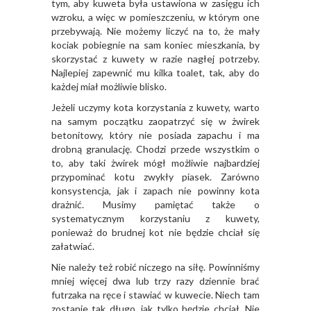
tym, aby kuweta była ustawiona w zasięgu ich
wzroku, a więc w pomieszczeniu, w którym one
przebywają. Nie możemy liczyć na to, że mały
kociak pobiegnie na sam koniec mieszkania, by
skorzystać z kuwety w razie nagłej potrzeby.
Najlepiej zapewnić mu kilka toalet, tak, aby do
każdej miał możliwie blisko.
Jeżeli uczymy kota korzystania z kuwety, warto
na samym początku zaopatrzyć się w żwirek
betonitowy, który nie posiada zapachu i ma
drobną granulację. Chodzi przede wszystkim o
to, aby taki żwirek mógł możliwie najbardziej
przypominać kotu zwykły piasek. Zarówno
konsystencja, jak i zapach nie powinny kota
drażnić. Musimy pamiętać także o
systematycznym korzystaniu z kuwety,
ponieważ do brudnej kot nie będzie chciał się
załatwiać.
Nie należy też robić niczego na siłę. Powinniśmy
mniej więcej dwa lub trzy razy dziennie brać
futrzaka na ręce i stawiać w kuwecie. Niech tam
zostanie tak długo, jak tylko będzie chciał. Nie