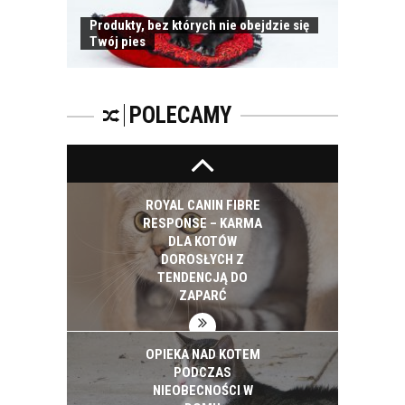
Produkty, bez których nie obejdzie się
Twój pies
WAKACYJNY WYJAZD
I KOT
POLECAMY
ROYAL CANIN FIBRE
RESPONSE – KARMA
DLA KOTÓW
DOROSŁYCH Z
TENDENCJĄ DO
ZAPARĆ
OPIEKA NAD KOTEM
PODCZAS
NIEOBECNOŚCI W