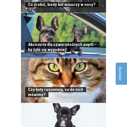
OPIEKA NAD KOTEM
Co zrobić, kiedy kot miauczy w nocy?
PODCZAS
NIEOBECNOŚCI W
DOMU
Akcesoria dla czworonożnych pupili –
by żyło się wygodniej!
KLESZCZE U KOTÓW
Kontakt
Czy koty rozumieją, co do nich
mówimy?
ZATRUCIA U KOTÓW