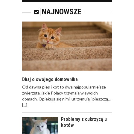
I KOT
NAJNOWSZE
ROYAL CANIN FIBRE
RESPONSE – KARMA
DLA KOTÓW
DOROSŁYCH Z
TENDENCJĄ DO
ZAPARĆ
Dbaj o swojego domownika
Od dawna pies i kot to dwa najpopularniejsze
zwierzęta, jakie Polacy trzymają w swoich
OPIEKA NAD KOTEM
domach. Opiekują się nimi, utrzymują i pieszczą...
PODCZAS
[...]
NIEOBECNOŚCI W
DOMU
Problemy z cukrzycą u
kotów