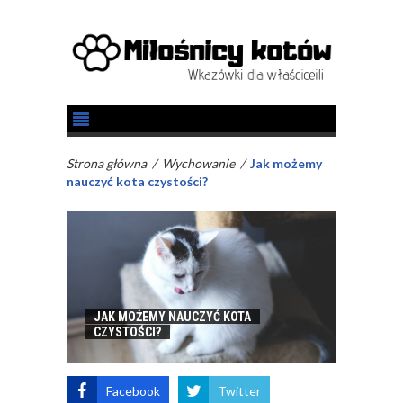
Strona główna
/
Wychowanie
/
Jak możemy
nauczyć kota czystości?
JAK MOŻEMY NAUCZYĆ KOTA
CZYSTOŚCI?
Facebook
Twitter