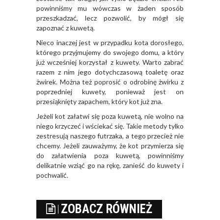
powinniśmy mu wówczas w żaden sposób
przeszkadzać, lecz pozwolić, by mógł się
zapoznać z kuwetą.
Nieco inaczej jest w przypadku kota dorosłego,
którego przyjmujemy do swojego domu, a który
już wcześniej korzystał z kuwety. Warto zabrać
razem z nim jego dotychczasową toaletę oraz
żwirek. Można też poprosić o odrobinę żwirku z
poprzedniej kuwety, ponieważ jest on
przesiąknięty zapachem, który kot już zna.
Jeżeli kot załatwi się poza kuwetą, nie wolno na
niego krzyczeć i wściekać się. Takie metody tylko
zestresują naszego futrzaka, a tego przecież nie
chcemy. Jeżeli zauważymy, że kot przymierza się
do załatwienia poza kuwetą, powinniśmy
delikatnie wziąć go na rękę, zanieść do kuwety i
pochwalić.
ZOBACZ RÓWNIEŻ