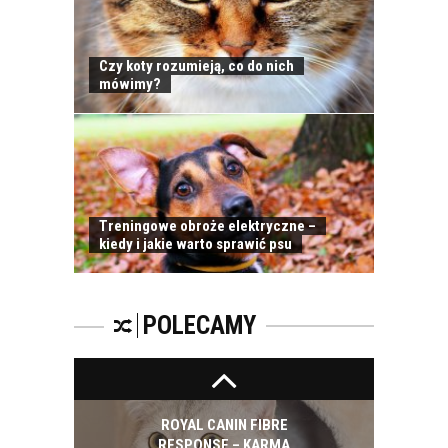
Czy koty rozumieją, co do nich
mówimy?
ZATRUCIA U KOTÓW
Treningowe obroże elektryczne –
kiedy i jakie warto sprawić psu
WAKACYJNY WYJAZD
I KOT
POLECAMY
ROYAL CANIN FIBRE
RESPONSE – KARMA