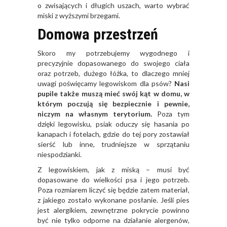
o zwisających i długich uszach, warto wybrać
miski z wyższymi brzegami.
Domowa przestrzeń
Skoro my potrzebujemy wygodnego i
precyzyjnie dopasowanego do swojego ciała
oraz potrzeb, dużego łóżka, to dlaczego mniej
uwagi poświęcamy legowiskom dla psów?
Nasi
pupile także muszą mieć swój kąt w domu, w
którym poczują się bezpiecznie i pewnie,
niczym na własnym terytorium.
Poza tym
dzięki legowisku, psiak oduczy się hasania po
kanapach i fotelach, gdzie do tej pory zostawiał
sierść lub inne, trudniejsze w sprzątaniu
niespodzianki.
Z legowiskiem, jak z miską – musi być
dopasowane do wielkości psa i jego potrzeb.
Poza rozmiarem liczyć się będzie zatem materiał,
z jakiego zostało wykonane posłanie. Jeśli pies
jest alergikiem, zewnętrzne pokrycie powinno
być nie tylko odporne na działanie alergenów,