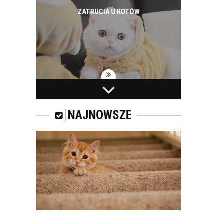
ZATRUCIA U KOTÓW
WAKACYJNY WYJAZD
I KOT
NAJNOWSZE
ROYAL CANIN FIBRE
RESPONSE – KARMA
DLA KOTÓW
DOROSŁYCH Z
TENDENCJĄ DO