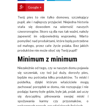
Google +
Twój pies to nie tylko domowy, szczekający
pupil, ale i najlepszy przyjaciel. Niejedna historia
stała się dowodem na wierność naszych
czworonogów. Skoro są dla nas tak ważni, należy
zapewnić im odpowiednią wyprawkę. Warto
pomyśleć nad produktami, które będą potrzebne
od małego, przez całe życie psiaka. Bez jakich
produktów nie może obyć się Twój pupil?
Minimum z minimum
Niezależnie od tego, czy w naszym domu pojawia
się szczeniak, czy też już duży, dorosły pies,
będzie mu potrzeba kilku produktów. To miski i
poidełka, dzięki którym właściciele mogą
zachować porządek w domu, nie rozsypując i nie
podając karmy byle gdzie, byle jak, psiak zaś uczy
się dyscypliny, pilnowania swojej miski i
spożywania karmy czy przysmaków, o
wskazanych porach, we właściwych ilościach.