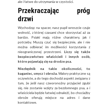
ale i łatwe do utrzymania w czystości.
Przekraczając próg
drzwi
Wychodząc na spacer, nasz pupil wreszcie czuje
wolność, z której czasami chce skorzystać aż za
bardzo. Psiaki mają różne charaktery, jak i
potrzeby. Muszą czuć się bezpiecznie, ale i nie
można odbierać im możliwości korzystania z
nieograniczonej przestrzeni.
Liczy się także
bezpieczeństwo właścicieli i innych osób,
które pojawiają się na drodze psa.
Niezbędnik na takie okoliczności, to
kaganiec, smycz i obroża.
Walory praktyczne są
oczywiste, a do tego dochodzi aspekt związany z
tym, że jeśli nasz czworonożny przyjaciel zgubi
się, nie zostanie wzięty za bezdomnego psa, a i
właściciela będzie łatwiej odnaleźć, bo chociażby
obroże oferują miejsce na adres i dane
kontaktowe.