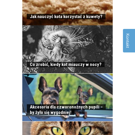
Jak nauczyć kota korzystać z kuwety?
Kontakt
OPIEKA NAD KOTEM
Co zrobić, kiedy kot miauczy w nocy?
PODCZAS
NIEOBECNOŚCI W
DOMU
Akcesoria dla czworonożnych pupili –
by żyło się wygodniej!
KLESZCZE U KOTÓW