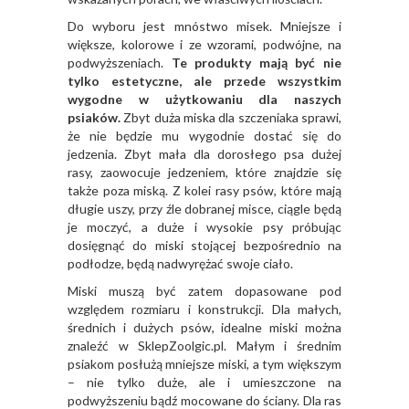
Do wyboru jest mnóstwo misek. Mniejsze i
większe, kolorowe i ze wzorami, podwójne, na
podwyższeniach.
Te produkty mają być nie
tylko estetyczne, ale przede wszystkim
wygodne w użytkowaniu dla naszych
psiaków.
Zbyt duża miska dla szczeniaka sprawi,
że nie będzie mu wygodnie dostać się do
jedzenia. Zbyt mała dla dorosłego psa dużej
rasy, zaowocuje jedzeniem, które znajdzie się
także poza miską. Z kolei rasy psów, które mają
długie uszy, przy źle dobranej misce, ciągle będą
je moczyć, a duże i wysokie psy próbując
dosięgnąć do miski stojącej bezpośrednio na
podłodze, będą nadwyrężać swoje ciało.
Miski muszą być zatem dopasowane pod
względem rozmiaru i konstrukcji. Dla małych,
średnich i dużych psów, idealne miski można
znaleźć w SklepZoolgic.pl. Małym i średnim
psiakom posłużą mniejsze miski, a tym większym
– nie tylko duże, ale i umieszczone na
podwyższeniu bądź mocowane do ściany. Dla ras