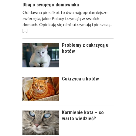
ZAPARĆ
Dbaj o swojego domownika
Od dawna pies i kot to dwa najpopularniejsze
zwierzęta, jakie Polacy trzymają w swoich
OPIEKA NAD KOTEM
domach. Opiekują się nimi, utrzymują i pieszczą...
PODCZAS
[...]
NIEOBECNOŚCI W
DOMU
Problemy z cukrzycą u
kotów
KLESZCZE U KOTÓW
Cukrzyca u kotów
Karmienie kota – co
warto wiedzieć?
ZATRUCIA U KOTÓW