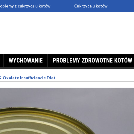
 cukrzycą u kotów
Cukrzyca u kotów
Dbaj o sw
WYCHOWANIE
PROBLEMY ZDROWOTNE KOTÓW
Oxalate Insufficiencie Diet