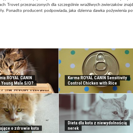
ach Trovet przeznaczonych dla szczególnie wrażliwych zwierzaków znaj
rały. Ponadto producent podpowiada, jaka dzienna dawka pożywienia p
nia ROYAL CANIN
Karma ROYAL CANIN Sensitivity
 Young Male S/O?
Control Chicken with Rice
Dieta dla kota z niewydolnością
ające o zdrowie kota
nerek