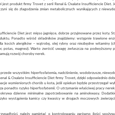
st produkt firmy Trovet z serii Renal & Oxalate Insufficiencie Diet. J
czyni się do złagodzenia zmian metabolicznych wynikających z niewydo
fficiencie Diet jest mięso jagnięce, dobrze przyjmowane przez koty. S
uktu. Ponadto wśród składników znajdziemy: wstępnie trawione en
dla kocich alergików – wątrobę, olej rybny oraz niezbędne witaminy (ch
osfor, potas, magnez). Warto zwrócić uwagę zwłaszcza na podwyższony 
 hamują rozwój choroby nerek.
o przede wszystkim: hiperfosfatemia, nadciśnienie, wodobrzusze, niewyd
enal & Oxalate Insufficiencie Diet firmy Trovet, dzięki odpowiednio do
acje wymienionych chorób u kota, jeśli opiekun będzie przestrzegał wy
sza ponadto ryzyko hiperfosfatemii. O utrzymanie właściwej pracy nerek
y pokrywa dzienne minimalne zapotrzebowanie na aminokwasy. Dodatk
zyko wystąpienia kamicy czy kwasicy w drogach moczowych zwierzęci
zypadłości, należy pamiętać o kontrolowaniu zarówno ilości spoży