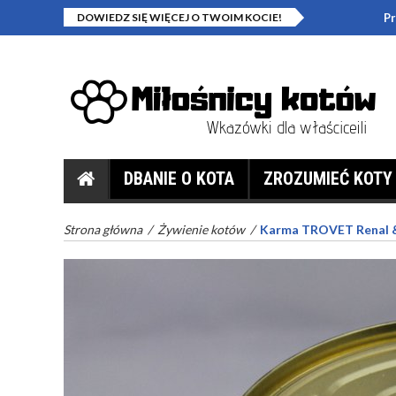
DOWIEDZ SIĘ WIĘCEJ O TWOIM KOCIE!
Problemy z
DBANIE O KOTA
ZROZUMIEĆ KOTY
Strona główna
/
Żywienie kotów
/
Karma TROVET Renal & 