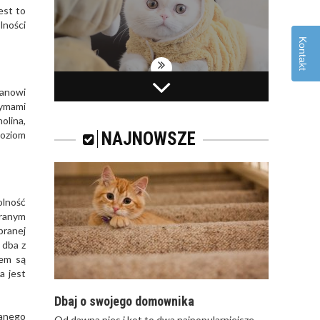
est to
lności
Kontakt
WAKACYJNY WYJAZD
tanowi
I KOT
zymami
olina,
poziom
NAJNOWSZE
olność
ROYAL CANIN FIBRE
branym
RESPONSE – KARMA
branej
DLA KOTÓW
 dba z
DOROSŁYCH Z
iem są
TENDENCJĄ DO
a jest
ZAPARĆ
Dbaj o swojego domownika
wanego
Od dawna pies i kot to dwa najpopularniejsze