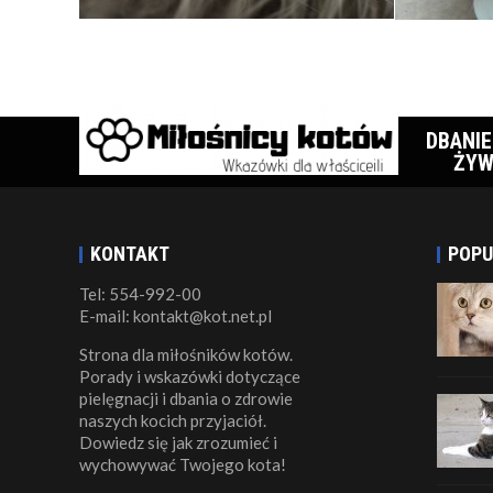
DBANIE
ŻYW
KONTAKT
POPU
Tel: 554-992-00
E-mail: kontakt@kot.net.pl
Strona dla miłośników kotów.
Porady i wskazówki dotyczące
pielęgnacji i dbania o zdrowie
naszych kocich przyjaciół.
Dowiedz się jak zrozumieć i
wychowywać Twojego kota!