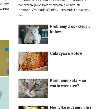
OPIEKA NAD KOTEM
dziemy
zwierzęta, jakie Polacy trzymają w swoich
PODCZAS
owinna
domach. Opiekują się nimi, utrzymują i pieszczą...
NIEOBECNOŚCI W
[...]
DOMU
Problemy z cukrzycą u
kotów
KLESZCZE U KOTÓW
Cukrzyca u kotów
Karmienie kota – co
ZATRUCIA U KOTÓW
warto wiedzieć?
Nie tylko jedzenie ale i