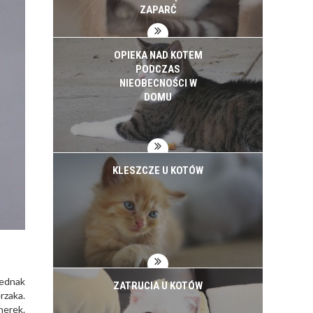
ZAPARĆ
OPIEKA NAD KOTEM
PODCZAS
NIEOBECNOŚCI W
DOMU
KLESZCZE U KOTÓW
jednak
ZATRUCIA U KOTÓW
rzaka.
nerek.