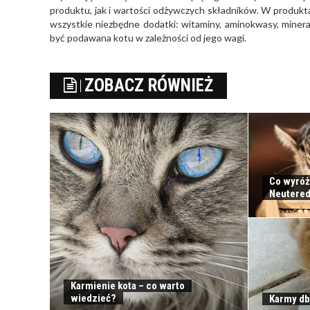
produktu, jak i wartości odżywczych składników. W produkt
wszystkie niezbędne dodatki: witaminy, aminokwasy, mine
być podawana kotu w zależności od jego wagi.
ZOBACZ RÓWNIEŻ
Co wyróż
Neutered
Karmienie kota – co warto
wiedzieć?
Karmy db