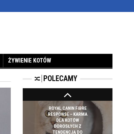
ojego domownika
ZATRUCIA U KOTÓW
WAKACYJNY WYJAZD
ŻYWIENIE KOTÓW
I KOT
POLECAMY
ROYAL CANIN FIBRE
RESPONSE – KARMA
DLA KOTÓW
DOROSŁYCH Z
TENDENCJĄ DO