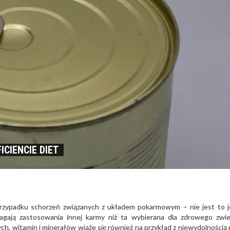
CIENCIE DIET
przypadku schorzeń związanych z układem pokarmowym – nie jest to 
gają zastosowania innej karmy niż ta wybierana dla zdrowego zwie
, witamin i minerałów wiąże się również na przykład z niewydolnością 