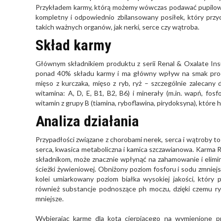
Przykładem karmy, którą możemy wówczas podawać pupilowi je
kompletny i odpowiednio zbilansowany posiłek, który przy
takich ważnych organów, jak nerki, serce czy wątroba.
Skład karmy
Głównym składnikiem produktu z serii Renal & Oxalate Insu
ponad 40% składu karmy i ma główny wpływ na smak prod
mięso z kurczaka, mięso z ryb, ryż – szczególnie zalecany 
witamina: A, D, E, B1, B2, B6) i minerały (m.in. wapń, f
witamin z grupy B (tiamina, ryboflawina, pirydoksyna), które
Analiza działania
Przypadłości związane z chorobami nerek, serca i wątroby t
serca, kwasica metaboliczna i kamica szczawianowa. Karma R
składnikom, może znacznie wpłynąć na zahamowanie i elimin
ścieżki żywieniowej. Obniżony poziom fosforu i sodu zmniej
kolei umiarkowany poziom białka wysokiej jakości, któr
również substancje podnoszące ph moczu, dzięki czemu ry
mniejsze.
Wybierając karmę dla kota cierpiącego na wymienione pr