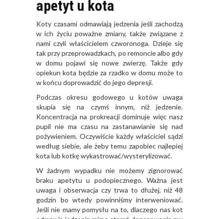
apetyt u kota
Koty czasami odmawiają jedzenia jeśli zachodzą
w ich życiu poważne zmiany, także związane z
nami czyli właścicielem czworonoga. Dzieje się
tak przy przeprowadzkach, po remoncie albo gdy
w domu pojawi się nowe zwierzę. Także gdy
opiekun kota będzie za rzadko w domu może to
w końcu doprowadzić do jego depresji.
Podczas okresu godowego u kotów uwaga
skupia się na czymś innym, niż jedzenie.
Koncentracja na prokreacji dominuje więc nasz
pupil nie ma czasu na zastanawianie się nad
pożywieniem. Oczywiście każdy właściciel sądzi
według siebie, ale żeby temu zapobiec najlepiej
kota lub kotkę wykastrować/wysterylizować.
W żadnym wypadku nie możemy zignorować
braku apetytu u podopiecznego. Ważna jest
uwaga i obserwacja czy trwa to dłużej, niż 48
godzin bo wtedy powinniśmy interweniować.
Jeśli nie mamy pomysłu na to, dlaczego nas kot