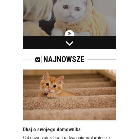
WAKACYJNY WYJAZD
I KOT
NAJNOWSZE
ROYAL CANIN FIBRE
RESPONSE – KARMA
DLA KOTÓW
DOROSŁYCH Z
TENDENCJĄ DO
ZAPARĆ
Dbaj o swojego domownika
Od dawna pies i kot to dwa najpopularniejsze