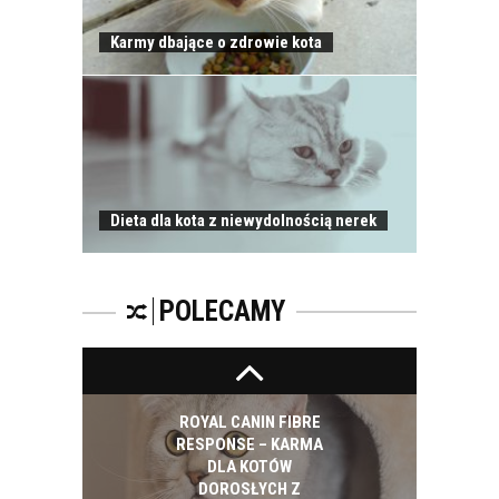
Karmy dbające o zdrowie kota
ZATRUCIA U KOTÓW
Dieta dla kota z niewydolnością nerek
WAKACYJNY WYJAZD
I KOT
POLECAMY
ROYAL CANIN FIBRE
RESPONSE – KARMA
DLA KOTÓW
DOROSŁYCH Z