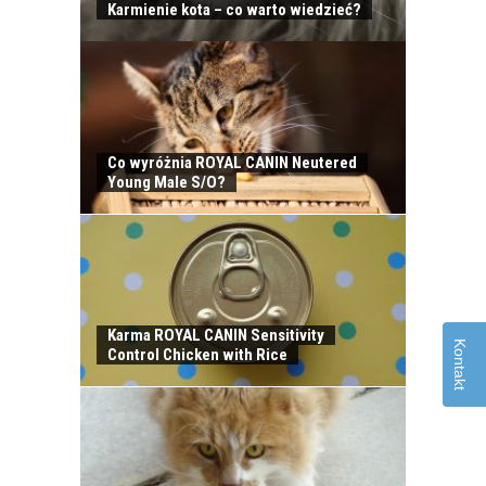
Karmienie kota – co warto wiedzieć?
Co wyróżnia ROYAL CANIN Neutered
OPIEKA NAD KOTEM
Young Male S/O?
PODCZAS
NIEOBECNOŚCI W
DOMU
Karma ROYAL CANIN Sensitivity
Kontakt
Control Chicken with Rice
KLESZCZE U KOTÓW