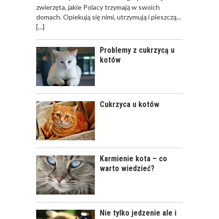
zwierzęta, jakie Polacy trzymają w swoich
OPIEKA NAD KOTEM
domach. Opiekują się nimi, utrzymują i pieszczą...
PODCZAS
[...]
NIEOBECNOŚCI W
DOMU
Problemy z cukrzycą u
kotów
KLESZCZE U KOTÓW
Cukrzyca u kotów
Karmienie kota – co
warto wiedzieć?
ZATRUCIA U KOTÓW
Nie tylko jedzenie ale i