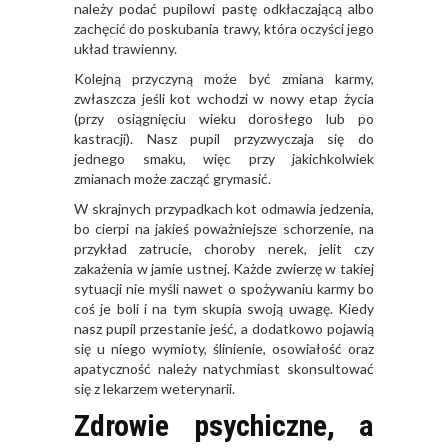
należy podać pupilowi pastę odkłaczającą albo
zachęcić do poskubania trawy, która oczyści jego
układ trawienny.
Kolejną przyczyną może być zmiana karmy,
zwłaszcza jeśli kot wchodzi w nowy etap życia
(przy osiągnięciu wieku dorosłego lub po
kastracji). Nasz pupil przyzwyczaja się do
jednego smaku, więc przy jakichkolwiek
zmianach może zacząć grymasić.
W skrajnych przypadkach kot odmawia jedzenia,
bo cierpi na jakieś poważniejsze schorzenie, na
przykład zatrucie, choroby nerek, jelit czy
zakażenia w jamie ustnej. Każde zwierzę w takiej
sytuacji nie myśli nawet o spożywaniu karmy bo
coś je boli i na tym skupia swoją uwagę. Kiedy
nasz pupil przestanie jeść, a dodatkowo pojawią
się u niego wymioty, ślinienie, osowiałość oraz
apatyczność należy natychmiast skonsultować
się z lekarzem weterynarii.
Zdrowie psychiczne, a