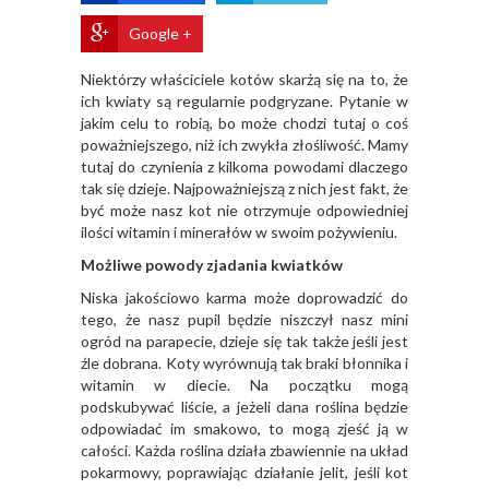
Google +
Niektórzy właściciele kotów skarżą się na to, że
ich kwiaty są regularnie podgryzane. Pytanie w
jakim celu to robią, bo może chodzi tutaj o coś
poważniejszego, niż ich zwykła złośliwość. Mamy
tutaj do czynienia z kilkoma powodami dlaczego
tak się dzieje. Najpoważniejszą z nich jest fakt, że
być może nasz kot nie otrzymuje odpowiedniej
ilości witamin i minerałów w swoim pożywieniu.
Możliwe powody zjadania kwiatków
Niska jakościowo karma może doprowadzić do
tego, że nasz pupil będzie niszczył nasz mini
ogród na parapecie, dzieje się tak także jeśli jest
źle dobrana. Koty wyrównują tak braki błonnika i
witamin w diecie. Na początku mogą
podskubywać liście, a jeżeli dana roślina będzie
odpowiadać im smakowo, to mogą zjeść ją w
całości. Każda roślina działa zbawiennie na układ
pokarmowy, poprawiając działanie jelit, jeśli kot