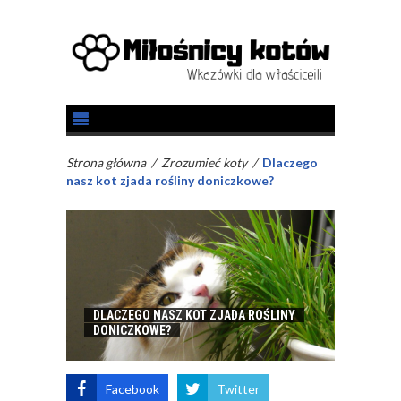
Strona główna
/
Zrozumieć koty
/
Dlaczego
nasz kot zjada rośliny doniczkowe?
DLACZEGO NASZ KOT ZJADA ROŚLINY
DONICZKOWE?
Facebook
Twitter