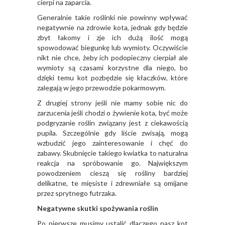
cierpi na zaparcia.
Generalnie takie roślinki nie powinny wpływać
negatywnie na zdrowie kota, jednak gdy będzie
zbyt łakomy i zje ich dużą ilość mogą
spowodować biegunkę lub wymioty. Oczywiście
nikt nie chce, żeby ich podopieczny cierpiał ale
wymioty są czasami korzystne dla niego, bo
dzięki temu kot pozbędzie się kłaczków, które
zalegają w jego przewodzie pokarmowym.
Z drugiej strony jeśli nie mamy sobie nic do
zarzucenia jeśli chodzi o żywienie kota, być może
podgryzanie roślin związany jest z ciekawością
pupila. Szczególnie gdy liście zwisają, mogą
wzbudzić jego zainteresowanie i chęć do
zabawy. Skubnięcie takiego kwiatka to naturalna
reakcja na spróbowanie go. Największym
powodzeniem cieszą się rośliny bardziej
delikatne, te mięsiste i zdrewniałe są omijane
przez sprytnego futrzaka.
Negatywne skutki spożywania roślin
Po pierwsze musimy ustalić dlaczego nasz kot