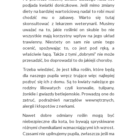
podjada kwiatki doniczkowe. Jeśli mimo zmiany
diety na bardziej wartościową nadal to robi musi
chodzić mu o zabawę. Warto się tutaj
skonsultować z lekarzem weterynarii. Musimy
uważać na to, jakie roślinki on skubie bo nie
wszystkie mają korzystny wpływ na jego układ
trawienny. Niestety on sam nie umie tego
ocenić, spożywając to, co jest pod ręką, a
właściwie łapą. Także z tymi „dobrymi” nie może
przesadzić, bo doprowadzi to do jakiejś choroby.
Trzeba wiedzieć, że jest kilka roślin, które będą
dla naszego pupila wręcz trujące więc najlepiej
pozbyć się ich z domu. Są to kwiaty należące go
rodziny liliowatych czyli konwalie, tulipany,
żonkile i gwiazdy betlejemskie. Prowadzą one do
zatruć, podrażnień narządów wewnętrznych,
alergii i kłopotów z nerkami.
Nawet dobre odmiany roślin mogą być
niebezpieczne dla kota, bo bywają spryskiwane
różnymi chemikaliami wzmacniającymi ich wzrost.
Czasami nie upilnujemy pupila, zwłaszcza jeśli ma