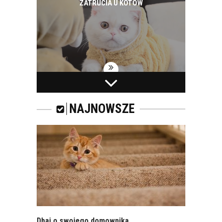
ZATRUCIA U KOTÓW
WAKACYJNY WYJAZD
I KOT
NAJNOWSZE
ROYAL CANIN FIBRE
RESPONSE – KARMA
DLA KOTÓW
DOROSŁYCH Z
TENDENCJĄ DO
ZAPARĆ
Dbaj o swojego domownika