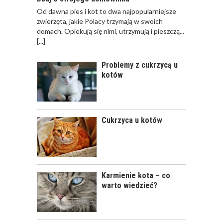
Od dawna pies i kot to dwa najpopularniejsze
zwierzęta, jakie Polacy trzymają w swoich
OPIEKA NAD KOTEM
domach. Opiekują się nimi, utrzymują i pieszczą...
PODCZAS
[...]
NIEOBECNOŚCI W
DOMU
Problemy z cukrzycą u
kotów
KLESZCZE U KOTÓW
Cukrzyca u kotów
Karmienie kota – co
warto wiedzieć?
ZATRUCIA U KOTÓW