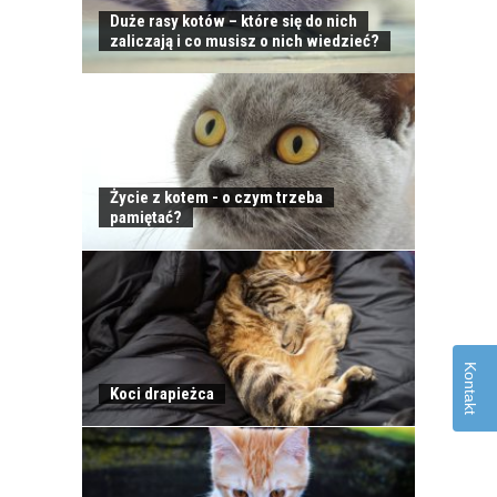
Duże rasy kotów – które się do nich
zaliczają i co musisz o nich wiedzieć?
Życie z kotem - o czym trzeba
OPIEKA NAD KOTEM
pamiętać?
PODCZAS
NIEOBECNOŚCI W
DOMU
Kontakt
Koci drapieżca
KLESZCZE U KOTÓW