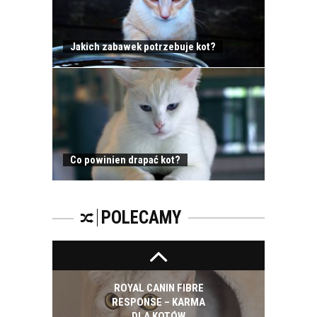
Jakich zabawek potrzebuje kot?
ZATRUCIA U KOTÓW
Co powinien drapać kot?
WAKACYJNY WYJAZD
I KOT
POLECAMY
ROYAL CANIN FIBRE
RESPONSE – KARMA
DLA KOTÓW